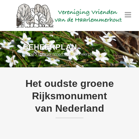
BEHEERPLAN
Home
>
Haarlemmerhout
>
Beheerplan
Het oudste groene
Rijksmonument
van Nederland