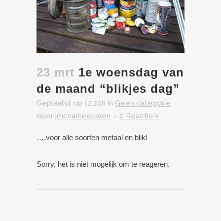
23 mrt
1e woensdag van
de maand “blikjes dag”
Geplaatst op 12:20h
in
Geen categorie
door
jmcvanleeuwen
0 Reactie's
….voor alle soorten metaal en blik!
Sorry, het is niet mogelijk om te reageren.