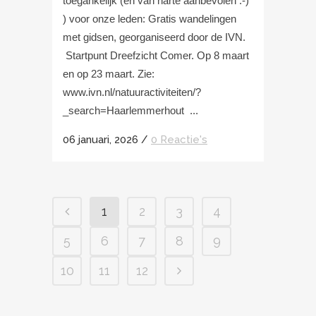
toegankelijk (en van harte aanbevolen :-)
) voor onze leden: Gratis wandelingen
met gidsen, georganiseerd door de IVN.
Startpunt Dreefzicht Comer. Op 8 maart
en op 23 maart. Zie:
www.ivn.nl/natuuractiviteiten/?
_search=Haarlemmerhout ...
06 januari, 2026
/
0 Reactie's
1
2
3
4
5
6
7
8
9
10
11
12