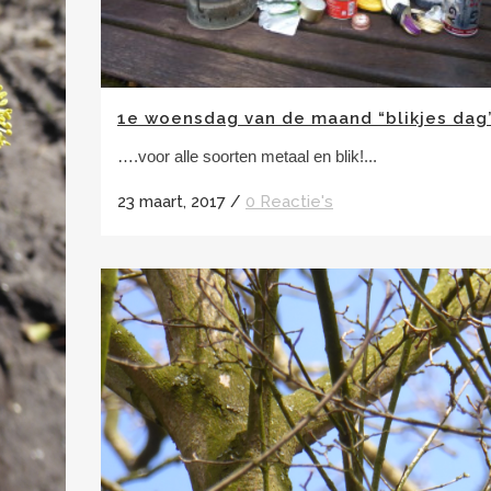
1e woensdag van de maand “blikjes dag
….voor alle soorten metaal en blik!...
23 maart, 2017
/
0 Reactie's