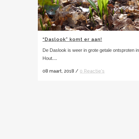
“Daslook” komt er aan!
De Daslook is weer in grote getale ontsproten i
Hout....
08 maart, 2018
/
0 Reactie's