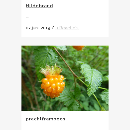
Hildebrand
...
07 juni, 2019
/
0 Reactie's
prachtframboos
...