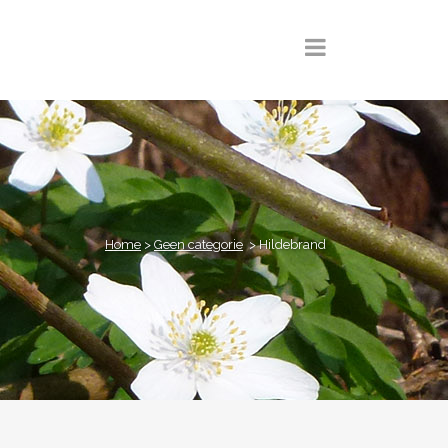
Home
>
Geen categorie
>
Hildebrand