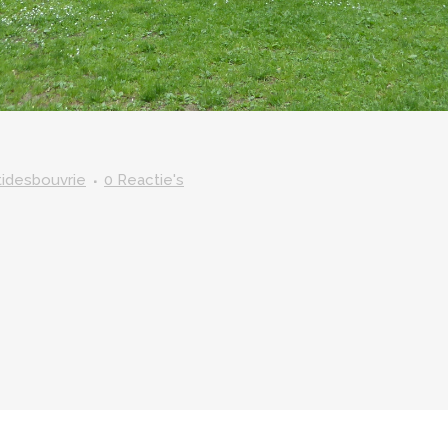
itidesbouvrie
0 Reactie's