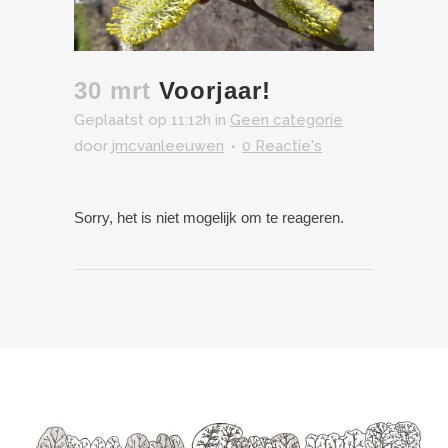
30 mrt
Voorjaar!
Geplaatst op 11:12h
in
Geen categorie
door
jmcvanleeuwen
0 Reactie's
Sorry, het is niet mogelijk om te reageren.