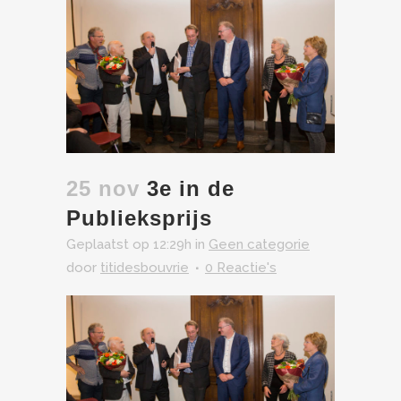
25 nov
3e in de
Publieksprijs
Geplaatst op 12:29h
in
Geen categorie
door
titidesbouvrie
0 Reactie's