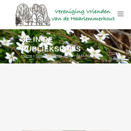
3E IN DE
PUBLIEKSPRIJS
Home
>
Geen categorie
>
3e in de Publieksprijs