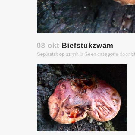
08 okt
Biefstukzwam
Geplaatst op 21:33h
in
Geen categorie
door
t