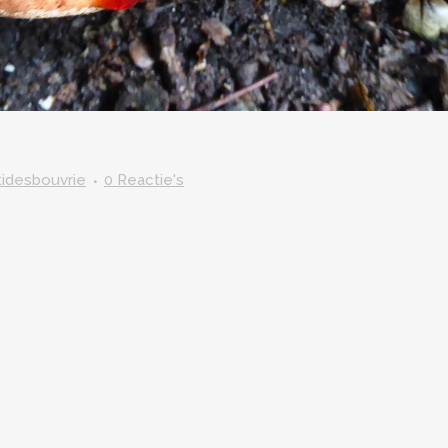
itidesbouvrie
0 Reactie's