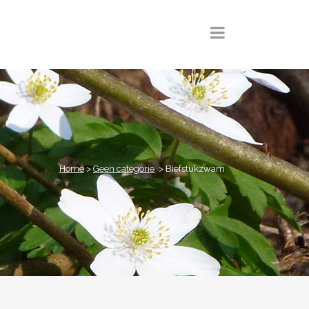
Home
>
Geen categorie
>
Biefstukzwam