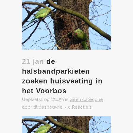
21 jan
de
halsbandparkieten
zoeken huisvesting in
het Voorbos
Geplaatst op 17:45h
in
Geen categorie
door
titidesbouvrie
0 Reactie's