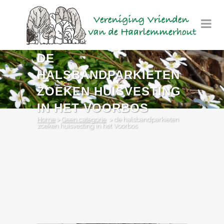
DE
HALSBANDPARKIETEN
ZOEKEN HUISVESTING
IN HET VOORBOS
Home
>
Geen categorie
>
de halsbandparkieten
zoeken huisvesting in het Voorbos