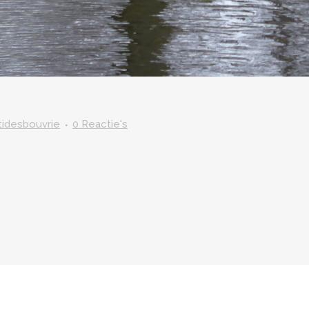
itidesbouvrie
0 Reactie's