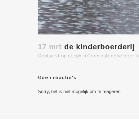
17 mrt
de kinderboerderij
Geplaatst op 01:19h
in
Geen categorie
door
t
Geen reactie's
Sorry, het is niet mogelijk om te reageren.