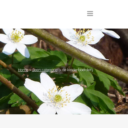
Home
>
Geen categorie
>
de kinderboerderij