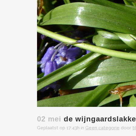
02 mei
de wijngaardslakke
Geplaatst op 17:43h
in
Geen categorie
door
t