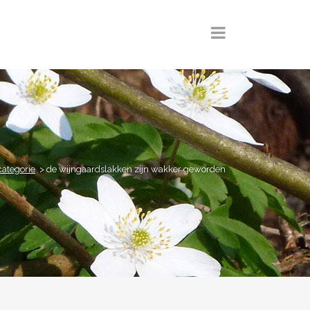
categorie
>
de wijngaardslakken zijn wakker geworden