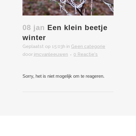
08 jan
Een klein beetje
winter
Geplaatst op 15:03h
in
Geen categorie
door
jmcvanleeuwen
0 Reactie's
Sorry, het is niet mogelijk om te reageren.