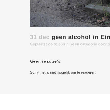
31 dec
geen alcohol in Ei
Geplaatst op 01:06h
in
Geen categorie
door
t
Geen reactie's
Sorry, het is niet mogelijk om te reageren.