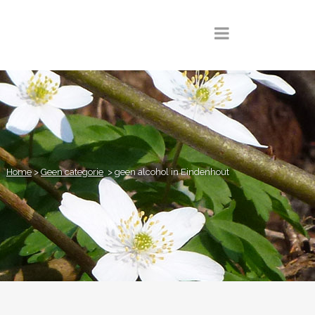
Home
>
Geen categorie
>
geen alcohol in Eindenhout