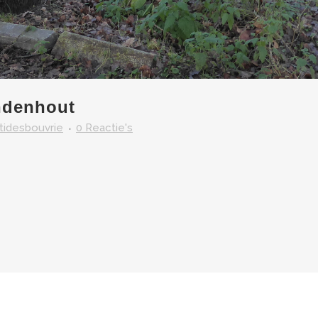
ndenhout
itidesbouvrie
0 Reactie's