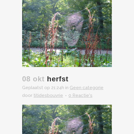
08 okt
herfst
Geplaatst op 21:24h
in
Geen categorie
door
titidesbouvrie
0 Reactie's