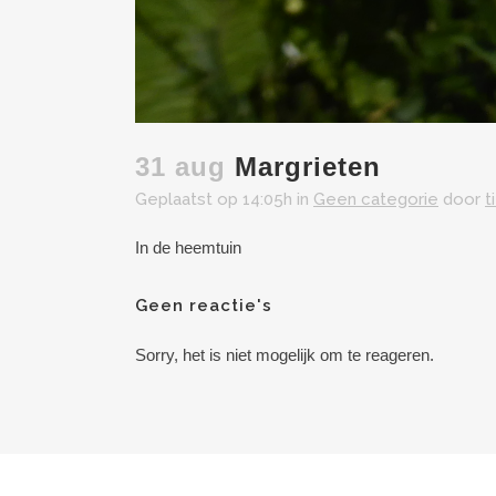
31 aug
Margrieten
Geplaatst op 14:05h
in
Geen categorie
door
t
In de heemtuin
Geen reactie's
Sorry, het is niet mogelijk om te reageren.