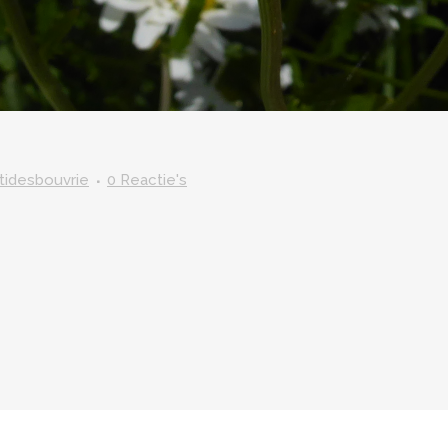
itidesbouvrie
0 Reactie's