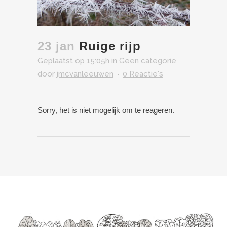
23 jan
Ruige rijp
Geplaatst op 15:05h
in
Geen categorie
door
jmcvanleeuwen
0 Reactie's
Sorry, het is niet mogelijk om te reageren.