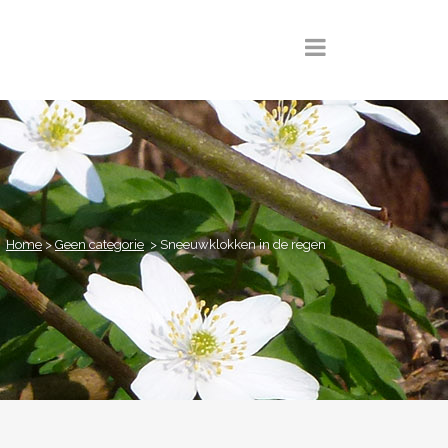
Home
>
Geen categorie
>
Sneeuwklokken in de regen