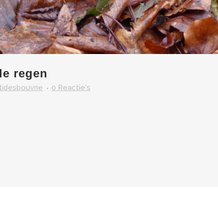
de regen
itidesbouvrie
0 Reactie's