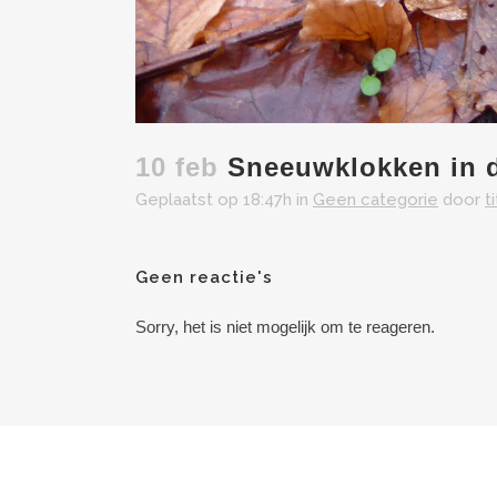
10 feb
Sneeuwklokken in 
Geplaatst op 18:47h
in
Geen categorie
door
t
Geen reactie's
Sorry, het is niet mogelijk om te reageren.