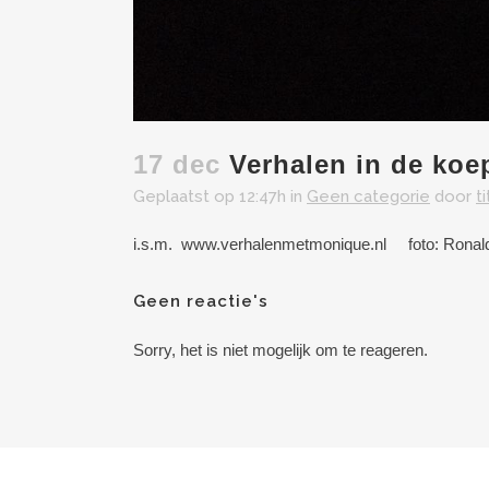
17 dec
Verhalen in de koe
Geplaatst op 12:47h
in
Geen categorie
door
t
i.s.m. www.verhalenmetmonique.nl foto: Ronald
Geen reactie's
Sorry, het is niet mogelijk om te reageren.