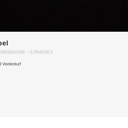
pel
itidesbouvrie
0 Reactie's
 Veelenturf