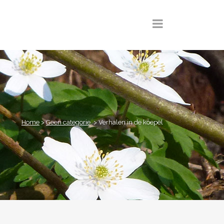
Home
>
Geen categorie
>
Verhalen in de koepel