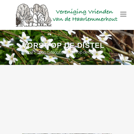
VORST OP DE DISTEL
Home
>
Geen categorie
>
vorst op de distel