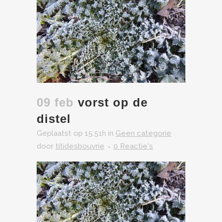
09 feb
vorst op de
distel
Geplaatst op 15:51h
in
Geen categorie
door
titidesbouvrie
0 Reactie's