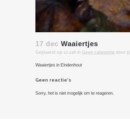
17 dec
Waaiertjes
Geplaatst op 12:44h
in
Geen categorie
door
t
Waaiertjes in Eindenhout
Geen reactie's
Sorry, het is niet mogelijk om te reageren.