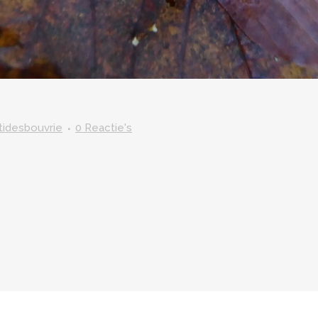
itidesbouvrie
0 Reactie's