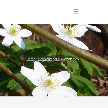
Home
>
Geen categorie
>
Waaiertjes