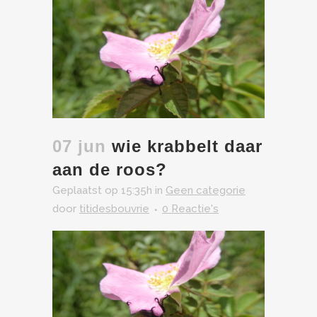
07 jun
wie krabbelt daar
aan de roos?
Geplaatst op 15:35h
in
Geen categorie
door
titidesbouvrie
0 Reactie's