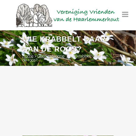
WIE KRABBELT DAAR
AAN DE ROOS?
Home
>
Geen categorie
>
wie krabbelt daar aan
de roos?