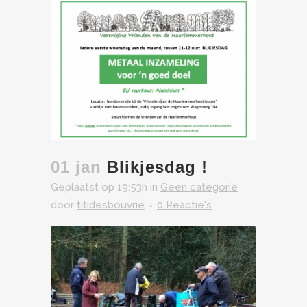
01 jan
Blikjesdag !
Geplaatst op 19:53h
in
Geen categorie
door
titidesbouvrie
0 Reactie's