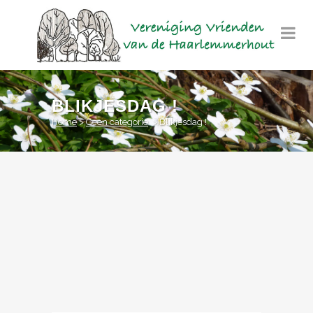
BLIKJESDAG !
Home
>
Geen categorie
>
Blikjesdag !