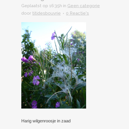
Geplaatst op 16:35h
in
Geen categorie
door
titidesbouvrie
0 Reactie's
Harig wilgenroosje in zaad