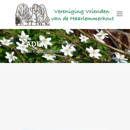
ZADEN
Home
>
Geen categorie
>
Zaden