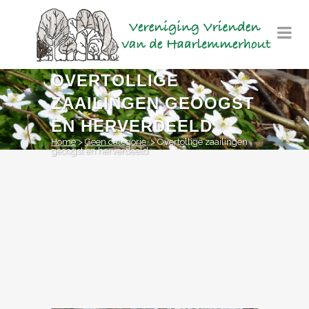
OVERTOLLIGE
ZAAILINGEN GEOOGST
EN HERVERDEELD
Home
>
Geen categorie
>
Overtollige zaailingen
geoogst en herverdeeld