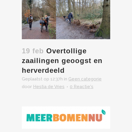
19 feb
Overtollige
zaailingen geoogst en
herverdeeld
Geplaatst op 12:37h
in
Geen categorie
door
Hestia de Vries
0 Reactie's