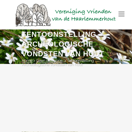
TENTOONSTELLING
ARCHEOLOGISCHE
VONDSTEN VAN HOUT
Home
>
Geen categorie
>
Tentoonstelling
Archeologische vondsten van hout