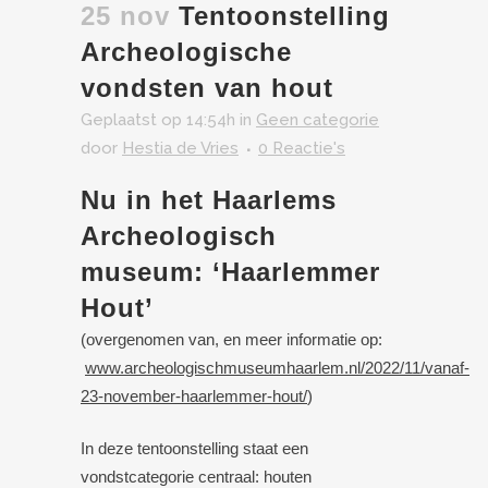
25 nov
Tentoonstelling
Archeologische
vondsten van hout
Geplaatst op 14:54h
in
Geen categorie
door
Hestia de Vries
0 Reactie's
Nu in het Haarlems
Archeologisch
museum: ‘Haarlemmer
Hout’
(overgenomen van, en meer informatie op:
www.archeologischmuseumhaarlem.nl/2022/11/vanaf-
23-november-haarlemmer-hout/
)
In deze tentoonstelling staat een
vondstcategorie centraal: houten