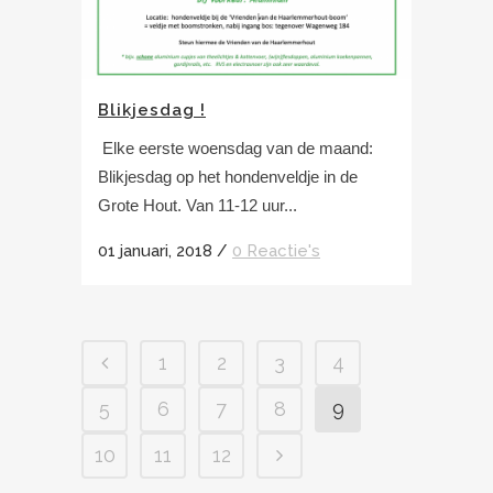
Blikjesdag !
Elke eerste woensdag van de maand:
Blikjesdag op het hondenveldje in de
Grote Hout. Van 11-12 uur...
01 januari, 2018
/
0 Reactie's
1
2
3
4
5
6
7
8
9
10
11
12